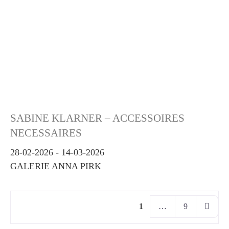
SABINE KLARNER – ACCESSOIRES
NECESSAIRES
28-02-2026
-
14-03-2026
GALERIE ANNA PIRK
Posts navigation
Ältere 
1
…
9