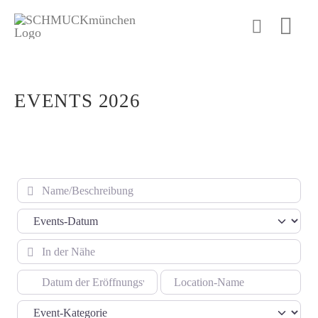
Zum
Inhalt
Togg
springen
Navi
Hom
EVENTS 2026
Son
Even
Arch
Name/Beschreibung
Inst
Deu
In der Nähe